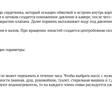
 сердечника, который оснащен обмоткой и встроен внутрь корпу
 штоком создается пониженное давление в камере, после чего в
закрытию клапана. Далее поршень выталкивает воду под давлени
лем и валом. При вращении лопастей создается центробежная сила
щие параметры:
ат может перекачать в течение часа. Чтобы выбрать насос с нуж
ности (ванная, душ, рукомойник, туалет, стиральная машина и т
зуют водонагреватель, то на каждого члена семьи расходуется уж